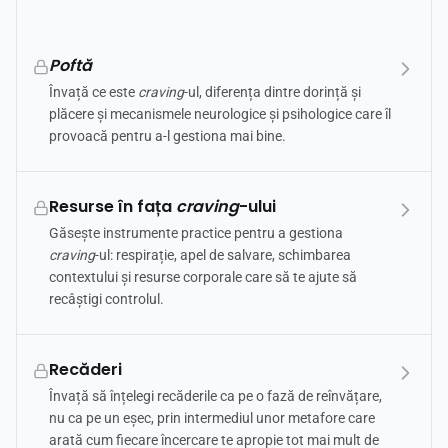
Poftă
Învață ce este
craving
-ul, diferența dintre dorință și
plăcere și mecanismele neurologice și psihologice care îl
provoacă pentru a-l gestiona mai bine.
Resurse în fața
craving
-ului
Găsește instrumente practice pentru a gestiona
craving
-ul: respirație, apel de salvare, schimbarea
contextului și resurse corporale care să te ajute să
recâștigi controlul.
Recăderi
Învață să înțelegi recăderile ca pe o fază de reînvățare,
nu ca pe un eșec, prin intermediul unor metafore care
arată cum fiecare încercare te apropie tot mai mult de