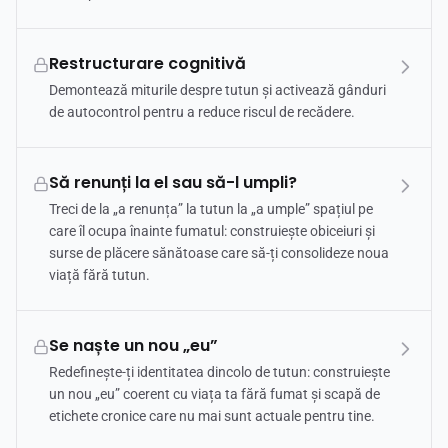
Restructurare cognitivă
Demontează miturile despre tutun și activează gânduri
de autocontrol pentru a reduce riscul de recădere.
Să renunți la el sau să-l umpli?
Treci de la „a renunța” la tutun la „a umple” spațiul pe
care îl ocupa înainte fumatul: construiește obiceiuri și
surse de plăcere sănătoase care să-ți consolideze noua
viață fără tutun.
Se naște un nou „eu”
Redefinește-ți identitatea dincolo de tutun: construiește
un nou „eu” coerent cu viața ta fără fumat și scapă de
etichete cronice care nu mai sunt actuale pentru tine.