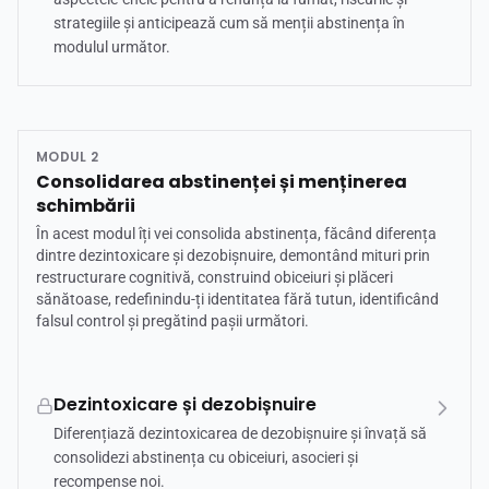
strategiile și anticipează cum să menții abstinența în
modulul următor.
MODUL 2
Consolidarea abstinenței și menținerea
schimbării
În acest modul îți vei consolida abstinența, făcând diferența
dintre dezintoxicare și dezobișnuire, demontând mituri prin
restructurare cognitivă, construind obiceiuri și plăceri
sănătoase, redefinindu-ți identitatea fără tutun, identificând
falsul control și pregătind pașii următori.
Dezintoxicare și dezobișnuire
Diferențiază dezintoxicarea de dezobișnuire și învață să
consolidezi abstinența cu obiceiuri, asocieri și
recompense noi.