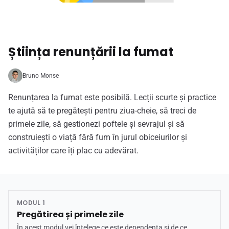
Știința renunțării la fumat
Bruno Monse
Renunțarea la fumat este posibilă. Lecții scurte și practice
te ajută să te pregătești pentru ziua-cheie, să treci de
primele zile, să gestionezi poftele și sevrajul și să
construiești o viață fără fum în jurul obiceiurilor și
activităților care îți plac cu adevărat.
MODUL 1
Pregătirea și primele zile
În acest modul vei înțelege ce este dependența și de ce