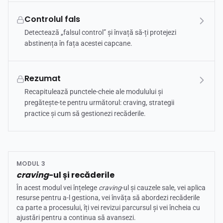
Controlul fals
Detectează „falsul control” și învață să-ți protejezi
abstinența în fața acestei capcane.
Rezumat
Recapitulează punctele-cheie ale modulului și
pregătește-te pentru următorul: craving, strategii
practice și cum să gestionezi recăderile.
MODUL 3
craving
-ul și recăderile
În acest modul vei înțelege
craving
-ul și cauzele sale, vei aplica
resurse pentru a-l gestiona, vei învăța să abordezi recăderile
ca parte a procesului, îți vei revizui parcursul și vei încheia cu
ajustări pentru a continua să avansezi.