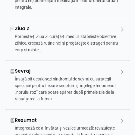
pentru ce) poate ajuta medicația în cadrul unei abordări
integrale.
Ziua Z
Pornește-ți Ziua Z: curăță-ți mediul, stabilește obiective
zilnice, creează rutine noi și pregătește distrageri pentru
corp și minte.
Sevraj
Învață să gestionezi sindromul de sevraj cu strategii
specifice pentru fiecare simptom și înțelege fenomenul
„norului roz” care poate apărea după primele zile de la
renunțarea la fumat.
Rezumat
Integrează ce ai învățat și vezi ce urmează: revizuiește
aspectele-cheie pentru a renunța la fumat, riscurile și