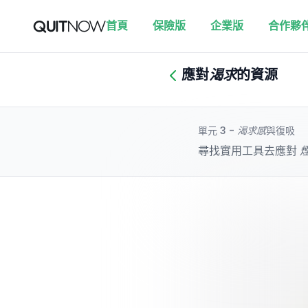
首頁
保險版
企業版
合作夥
應對
渴求
的資源
單元 3 -
渴求感
與復吸
尋找實用工具去應對