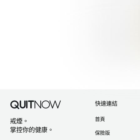
單元 3 -
渴求感
與復吸
尋找實用工具去應對
煙
快速連結
首頁
戒煙。
掌控你的健康。
保險版