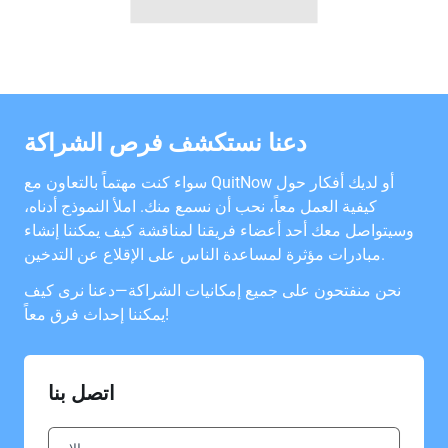
دعنا نستكشف فرص الشراكة
سواء كنت مهتماً بالتعاون مع QuitNow أو لديك أفكار حول
كيفية العمل معاً، نحب أن نسمع منك. املأ النموذج أدناه،
وسيتواصل معك أحد أعضاء فريقنا لمناقشة كيف يمكننا إنشاء
مبادرات مؤثرة لمساعدة الناس على الإقلاع عن التدخين.
نحن منفتحون على جميع إمكانيات الشراكة—دعنا نرى كيف
يمكننا إحداث فرق معاً!
اتصل بنا