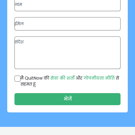
मैं QuitNow की
सेवा की शर्तों
और
गोपनीयता नीति
से
सहमत हूं
भेजें