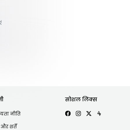
ं
 लिए क्या समायोजित करें—यह
नी
सोशल लिंक्स
यता नीति
र शर्तें