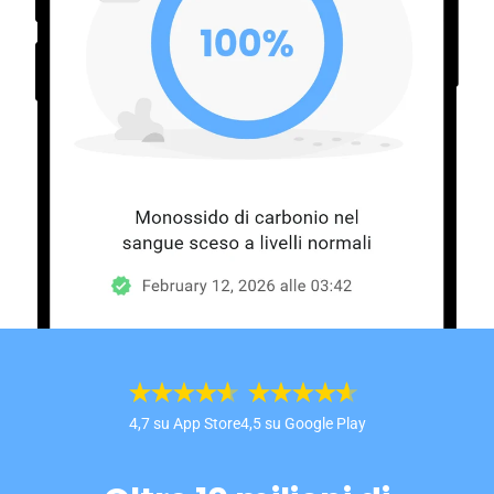
4,7 su App Store
4,5 su Google Play