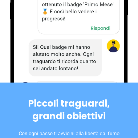
Piccoli traguardi,
grandi obiettivi
Con ogni passo ti avvicini alla libertà dal fumo