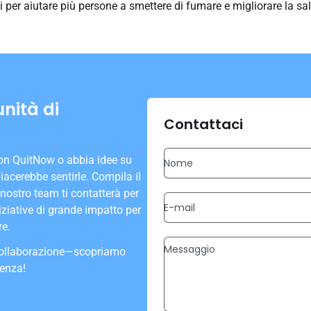
oi per aiutare più persone a smettere di fumare e migliorare la sa
nità di
Contattaci
con QuitNow o abbia idee su
acerebbe sentirle. Compila il
ostro team ti contatterà per
ziative di grande impatto per
re.
i collaborazione—scopriamo
renza!