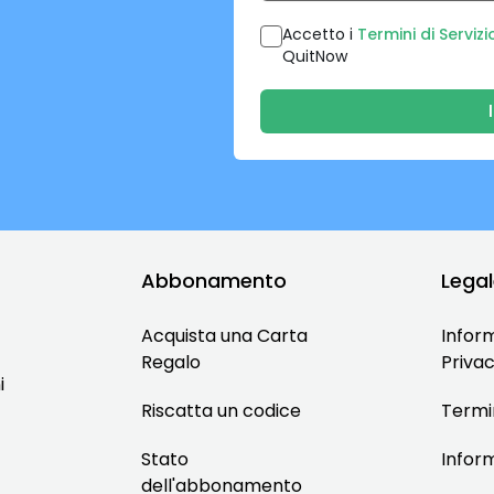
Accetto i
Termini di Servizi
QuitNow
Abbonamento
Lega
Acquista una Carta
Inform
Regalo
Priva
i
Riscatta un codice
Termin
Stato
Inform
dell'abbonamento