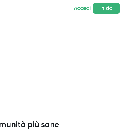
Accedi
Inizia
omunità più sane