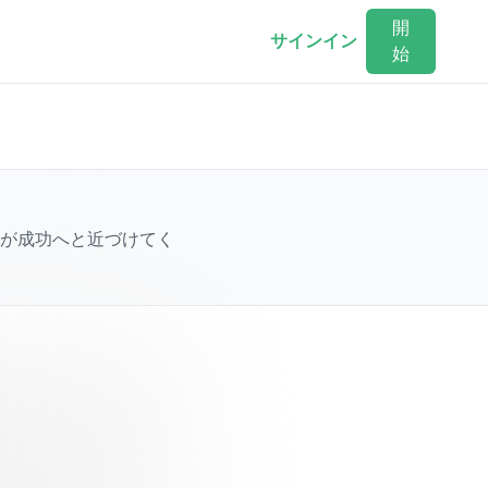
開
サインイン
始
が成功へと近づけてく